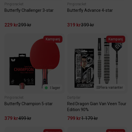
Pingisracket
Pingisracket
Butterfly Challenger 3-star
Butterfly Advance 4-star
229 kr
299 kr
319 kr
399 kr
Kampanj
Kampanj
Flera varianter
I lager
Pingisracket
Dartpilar
Butterfly Champion 5-star
Red Dragon Gian Van Veen Tour
Edition 90%
379 kr
499 kr
799 kr
1 179 kr