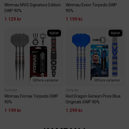
Winmau MVG Signature Edition
Winmau Exion Torpedo SWP
SWP 90%
90%
1 129 kr
1 199 kr
Nyhet
Nyhet
Flera varianter
Flera varianter
Dartpilar
Dartpilar
Winmau Fornax Torpedo SWP
Red Dragon Gerwyn Price Blue
90%
Originals SWP 90%
1 199 kr
1 299 kr