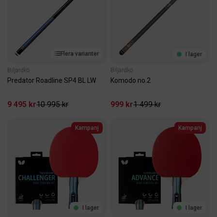
Flera varianter
I lager
Biljardkö
Biljardkö
Predator Roadline SP4 BL LW
Komodo no.2
9 495 kr
10 995 kr
999 kr
1 499 kr
Kampanj
Kampanj
I lager
I lager