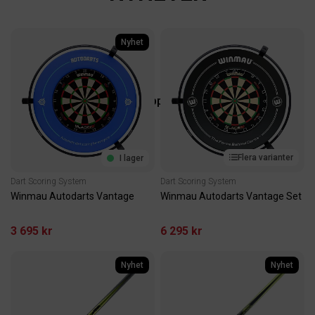
Nyhet
FOOSBALL
Underhållning med familj, vänner eller kollegorna
på kontoret
Shoppa nu
Flera varianter
I lager
Dart Scoring System
Dart Scoring System
Winmau Autodarts Vantage
Winmau Autodarts Vantage Set
3 695 kr
6 295 kr
Nyhet
Nyhet