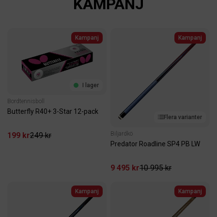
KAMPANJ
Kampanj
Kampanj
I lager
Bordtennisboll
Butterfly R40+ 3-Star 12-pack
Flera varianter
Biljardkö
199 kr
249 kr
Predator Roadline SP4 PB LW
9 495 kr
10 995 kr
Kampanj
Kampanj