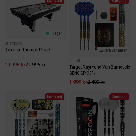
Kampanj
Kampanj
I lager
Biljardbord
Dynamic Triumph Plus 8'
Flera varianter
Dartpilar
19 995 kr
22 995 kr
Target Raymond Van Barneveld
GEN6 SP 95%
1 999 kr
2 499 kr
Kampanj
Kampanj