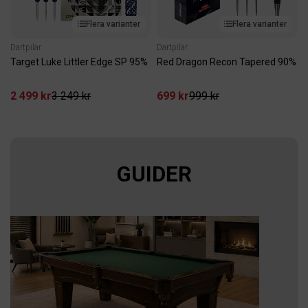
Flera varianter
Flera varianter
Dartpilar
Dartpilar
Target Luke Littler Edge SP 95%
Red Dragon Recon Tapered 90%
2 499 kr
3 249 kr
699 kr
999 kr
GUIDER