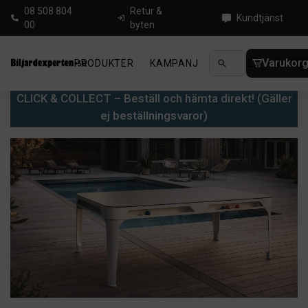
08 508 804
Retur &
Kundtjänst
00
byten
Varukor
PRODUKTER
KAMPANJ
NYHETER
GUIDE
CLICK & COLLECT – Beställ och hämta direkt! (Gäller
ej beställningsvaror)