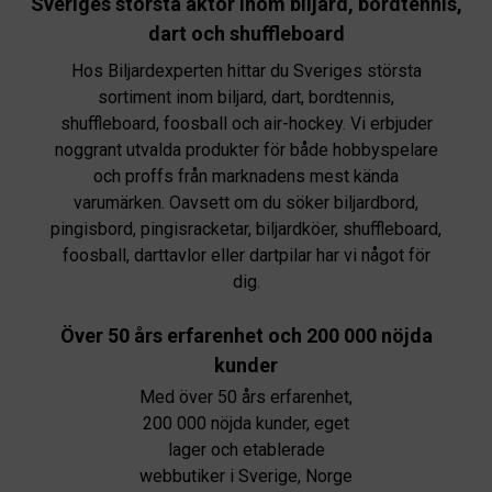
Sveriges största aktör inom biljard, bordtennis,
dart och shuffleboard
Hos Biljardexperten hittar du Sveriges största
sortiment inom biljard, dart, bordtennis,
shuffleboard, foosball och air-hockey. Vi erbjuder
noggrant utvalda produkter för både hobbyspelare
och proffs från marknadens mest kända
varumärken. Oavsett om du söker biljardbord,
pingisbord, pingisracketar, biljardköer, shuffleboard,
foosball, darttavlor eller dartpilar har vi något för
dig.
Över 50 års erfarenhet och 200 000 nöjda
kunder
Med över 50 års erfarenhet,
200 000 nöjda kunder, eget
lager och etablerade
webbutiker i Sverige, Norge