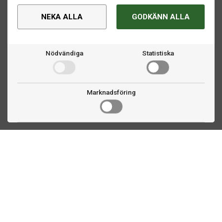
NEKA ALLA
GODKÄNN ALLA
Nödvändiga
Statistiska
Marknadsföring
Kontakta oss
Fogdevägen 2
183 64 Täby
08 508 804 00